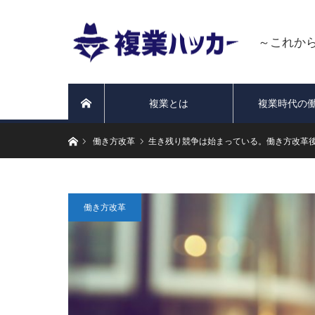
～これか
複業とは
複業時代の
ホーム
ホーム
働き方改革
生き残り競争は始まっている。働き方改革
働き方改革