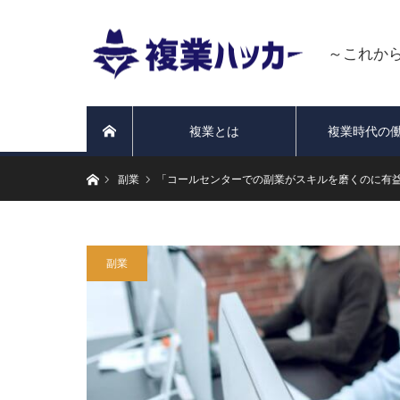
～これか
複業とは
複業時代の
ホーム
ホーム
副業
「コールセンターでの副業がスキルを磨くのに有
副業