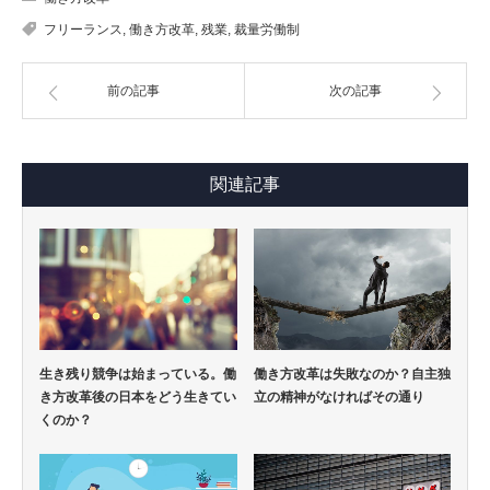
フリーランス
,
働き方改革
,
残業
,
裁量労働制
前の記事
次の記事
関連記事
生き残り競争は始まっている。働
働き方改革は失敗なのか？自主独
き方改革後の日本をどう生きてい
立の精神がなければその通り
くのか？