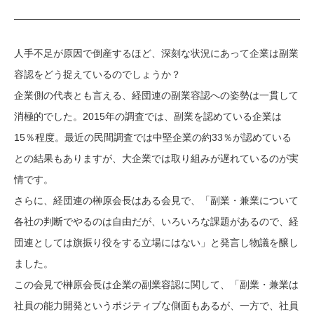
人手不足が原因で倒産するほど、深刻な状況にあって企業は副業
容認をどう捉えているのでしょうか？
企業側の代表とも言える、経団連の副業容認への姿勢は一貫して
消極的でした。2015年の調査では、副業を認めている企業は
15％程度。最近の民間調査では中堅企業の約33％が認めている
との結果もありますが、大企業では取り組みが遅れているのが実
情です。
さらに、経団連の榊原会長はある会見で、「副業・兼業について
各社の判断でやるのは自由だが、いろいろな課題があるので、経
団連としては旗振り役をする立場にはない」と発言し物議を醸し
ました。
この会見で榊原会長は企業の副業容認に関して、「副業・兼業は
社員の能力開発というポジティブな側面もあるが、一方で、社員