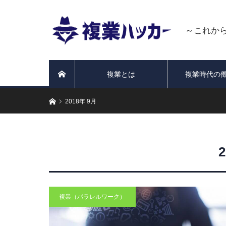
～これか
複業とは
複業時代の
ホーム
ホーム
2018年 9月
複業（パラレルワーク）