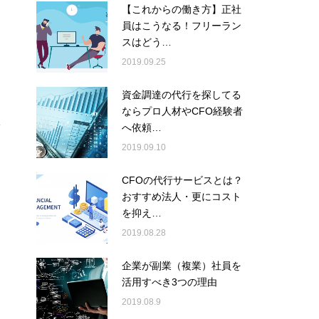
【これからの働き方】正社
員はこうなる！フリーラン
スはどう…
2019.09.25
資金調達の代行を探してる
ならプロ人材やCFO経験者
へ依頼…
2019.09.10
CFOの代行サービスとは？
おすすめ法人・更にコスト
を抑え…
2019.08.28
企業が副業（複業）社員を
活用すべき3つの理由
2019.08.9