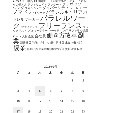
CFO
CFO代行
CFO副業
IT
IT企業
webマーケター
これか
クラウドソー
らの働き方
アフィリエイト
アンケート
シング
ダイバーシティ
スキルシェア
ツール
ドイツ
ノマド
パラレルキャリア
パ
ノマドワーク
パラレルワー
ラレルワーカー
ク
フリーランス
ファイナンス
ブラ
ックリスト
プロ
マーケター
マーケティング
リファラル採用
副
働き方改革
会社員
ローン
人材
企業
業
副業社員
労働生産性
多様性
正社員
残業
特技
独立
複業
複業社員
複業種類
財務のプロ
資金調達
転職
2018年9月
月
火
水
木
金
土
日
1
2
3
4
5
6
7
8
9
10
11
12
13
14
15
16
17
18
19
20
21
22
23