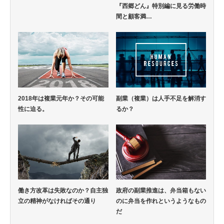
『西郷どん』特別編に見る労働時
間と顧客満…
2018年は複業元年か？その可能
副業（複業）は人手不足を解消す
性に迫る。
るか？
働き方改革は失敗なのか？自主独
政府の副業推進は、弁当箱もない
立の精神がなければその通り
のに弁当を作れというようなもの
だ