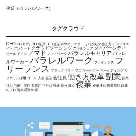
複業（パラレルワーク）
タグクラウド
CFO
CFO代行
CFO副業
IT
IT企業
webマーケター
これからの働き方
アフィリエ
クラウドソーシング
ダイバーシティ
イト
アンケート
スキルシェア
ノマド
パラレルキャリア
パラレ
ツール
ドイツ
ノマドワーク
パラレルワーク
フ
ルワーカー
ファイナンス
リーランス
ブラックリスト
プロ
マーケター
マーケティング
リ
副業
働き方改革
会社員
ファラル採用
ローン
人材
企業
副業
複業
社員
労働生産性
多様性
正社員
残業
特技
独立
複業社員
複業種類
財務
のプロ
資金調達
転職
報
働き方