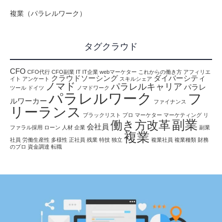
複業（パラレルワーク）
タグクラウド
CFO
CFO代行
CFO副業
IT
IT企業
webマーケター
これからの働き方
アフィリエ
クラウドソーシング
ダイバーシティ
イト
アンケート
スキルシェア
ノマド
パラレルキャリア
パラレ
ツール
ドイツ
ノマドワーク
パラレルワーク
フ
ルワーカー
ファイナンス
リーランス
ブラックリスト
プロ
マーケター
マーケティング
リ
副業
働き方改革
会社員
ファラル採用
ローン
人材
企業
副業
複業
社員
労働生産性
多様性
正社員
残業
特技
独立
複業社員
複業種類
財務
のプロ
資金調達
転職
情報