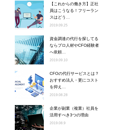
【これからの働き方】正社
員はこうなる！フリーラン
スはどう…
2019.09.25
資金調達の代行を探してる
ならプロ人材やCFO経験者
へ依頼…
2019.09.10
CFOの代行サービスとは？
おすすめ法人・更にコスト
を抑え…
2019.08.28
企業が副業（複業）社員を
活用すべき3つの理由
2019.08.9