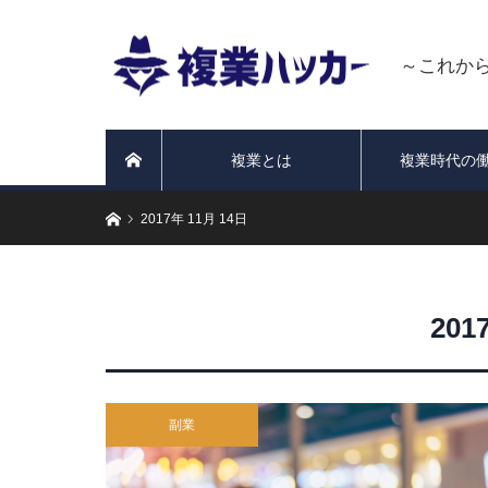
～これか
複業とは
複業時代の
ホーム
ホーム
2017年 11月 14日
201
副業