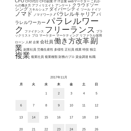
CFO
CFO代行
CFO副業
IT
IT企業
webマーケター
これか
クラウドソー
らの働き方
アフィリエイト
アンケート
シング
ダイバーシティ
スキルシェア
ツール
ドイツ
ノマド
パラレルキャリア
パ
ノマドワーク
パラレルワー
ラレルワーカー
ク
フリーランス
ファイナンス
ブラ
ックリスト
プロ
マーケター
マーケティング
リファラル採用
副
働き方改革
会社員
ローン
人材
企業
業
副業社員
労働生産性
多様性
正社員
残業
特技
独立
複業
複業社員
複業種類
財務のプロ
資金調達
転職
2017年11月
月
火
水
木
金
土
日
1
2
3
4
5
6
7
8
9
10
11
12
13
14
15
16
17
18
19
20
21
22
23
24
25
26