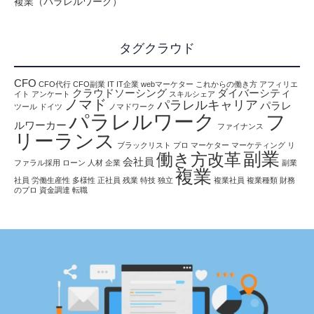
複業（パラレルワーク）
タグクラウド
CFO
CFO代行
CFO副業
IT
IT企業
webマーケター
これからの働き方
アフィリエ
クラウドソーシング
ダイバーシティ
イト
アンケート
スキルシェア
ノマド
パラレルキャリア
パラレ
ツール
ドイツ
ノマドワーク
パラレルワーク
フ
ルワーカー
ファイナンス
リーランス
ブラックリスト
プロ
マーケター
マーケティング
リ
副業
働き方改革
会社員
ファラル採用
ローン
人材
企業
副業
複業
社員
労働生産性
多様性
正社員
残業
特技
独立
複業社員
複業種類
財務
のプロ
資金調達
転職
報
働き方