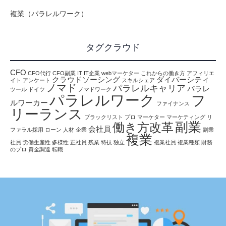
複業（パラレルワーク）
タグクラウド
CFO
CFO代行
CFO副業
IT
IT企業
webマーケター
これからの働き方
アフィリエ
クラウドソーシング
ダイバーシティ
イト
アンケート
スキルシェア
ノマド
パラレルキャリア
パラレ
ツール
ドイツ
ノマドワーク
パラレルワーク
フ
ルワーカー
ファイナンス
リーランス
ブラックリスト
プロ
マーケター
マーケティング
リ
副業
働き方改革
会社員
ファラル採用
ローン
人材
企業
副業
複業
社員
労働生産性
多様性
正社員
残業
特技
独立
複業社員
複業種類
財務
のプロ
資金調達
転職
情報
働