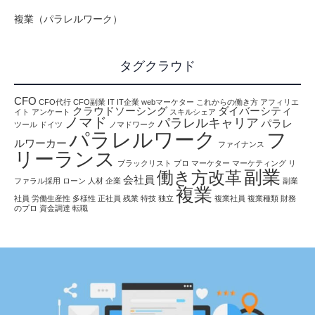
複業（パラレルワーク）
タグクラウド
CFO
CFO代行
CFO副業
IT
IT企業
webマーケター
これからの働き方
アフィリエ
クラウドソーシング
ダイバーシティ
イト
アンケート
スキルシェア
ノマド
パラレルキャリア
パラレ
ツール
ドイツ
ノマドワーク
パラレルワーク
フ
ルワーカー
ファイナンス
リーランス
ブラックリスト
プロ
マーケター
マーケティング
リ
副業
働き方改革
会社員
ファラル採用
ローン
人材
企業
副業
複業
社員
労働生産性
多様性
正社員
残業
特技
独立
複業社員
複業種類
財務
のプロ
資金調達
転職
働き方改