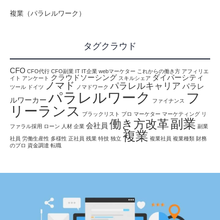
複業（パラレルワーク）
タグクラウド
CFO
CFO代行
CFO副業
IT
IT企業
webマーケター
これからの働き方
アフィリエ
クラウドソーシング
ダイバーシティ
イト
アンケート
スキルシェア
ノマド
パラレルキャリア
パラレ
ツール
ドイツ
ノマドワーク
パラレルワーク
フ
ルワーカー
ファイナンス
リーランス
ブラックリスト
プロ
マーケター
マーケティング
リ
副業
働き方改革
会社員
ファラル採用
ローン
人材
企業
副業
複業
社員
労働生産性
多様性
正社員
残業
特技
独立
複業社員
複業種類
財務
のプロ
資金調達
転職
情報