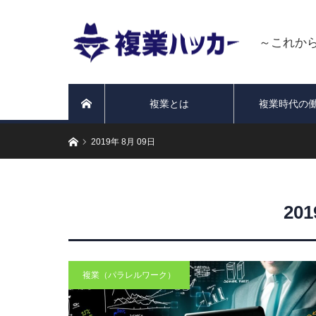
～これか
複業とは
複業時代の
ホーム
ホーム
2019年 8月 09日
20
複業（パラレルワーク）