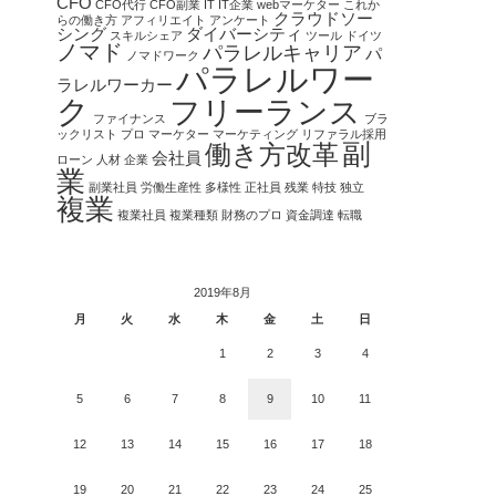
CFO
CFO代行
CFO副業
IT
IT企業
webマーケター
これか
クラウドソー
らの働き方
アフィリエイト
アンケート
シング
ダイバーシティ
スキルシェア
ツール
ドイツ
ノマド
パラレルキャリア
パ
ノマドワーク
パラレルワー
ラレルワーカー
ク
フリーランス
ファイナンス
ブラ
ックリスト
プロ
マーケター
マーケティング
リファラル採用
副
働き方改革
会社員
ローン
人材
企業
業
副業社員
労働生産性
多様性
正社員
残業
特技
独立
複業
複業社員
複業種類
財務のプロ
資金調達
転職
2019年8月
月
火
水
木
金
土
日
1
2
3
4
5
6
7
8
9
10
11
12
13
14
15
16
17
18
19
20
21
22
23
24
25