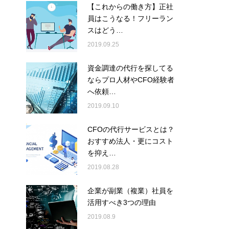
【これからの働き方】正社
員はこうなる！フリーラン
スはどう…
2019.09.25
資金調達の代行を探してる
ならプロ人材やCFO経験者
へ依頼…
2019.09.10
CFOの代行サービスとは？
おすすめ法人・更にコスト
を抑え…
2019.08.28
企業が副業（複業）社員を
活用すべき3つの理由
2019.08.9