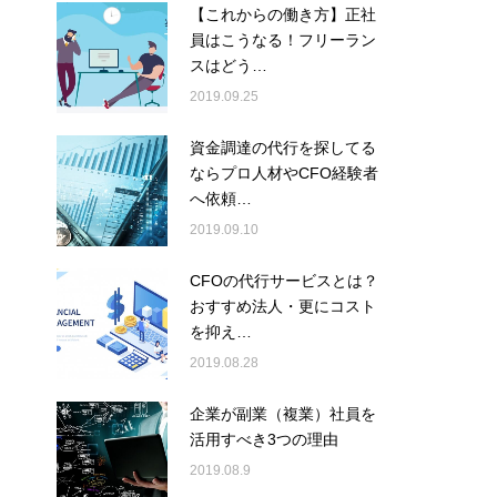
【これからの働き方】正社
員はこうなる！フリーラン
スはどう…
2019.09.25
資金調達の代行を探してる
ならプロ人材やCFO経験者
へ依頼…
2019.09.10
CFOの代行サービスとは？
おすすめ法人・更にコスト
を抑え…
2019.08.28
企業が副業（複業）社員を
活用すべき3つの理由
2019.08.9