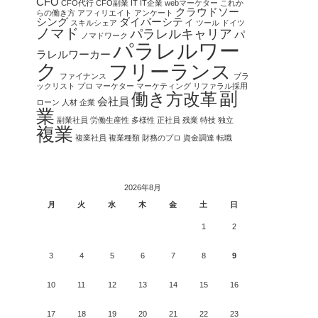
CFO
CFO代行
CFO副業
IT
IT企業
webマーケター
これか
クラウドソー
らの働き方
アフィリエイト
アンケート
シング
ダイバーシティ
スキルシェア
ツール
ドイツ
ノマド
パラレルキャリア
パ
ノマドワーク
パラレルワー
ラレルワーカー
ク
フリーランス
ファイナンス
ブラ
ックリスト
プロ
マーケター
マーケティング
リファラル採用
副
働き方改革
会社員
ローン
人材
企業
業
副業社員
労働生産性
多様性
正社員
残業
特技
独立
複業
複業社員
複業種類
財務のプロ
資金調達
転職
2026年8月
月
火
水
木
金
土
日
1
2
3
4
5
6
7
8
9
10
11
12
13
14
15
16
17
18
19
20
21
22
23