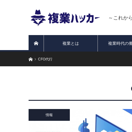
～これか
複業とは
複業時代の
ホーム
ホーム
CFO代行
情報